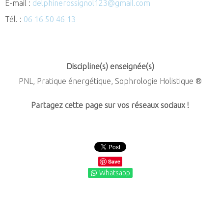
E-mail :
delphinerossignol123@gmail.com
Tél. :
06 16 50 46 13
Discipline(s)
enseignée(s)
PNL, Pratique énergétique, Sophrologie Holistique ®
Partagez
cette
page
sur
vos
réseaux
sociaux
!
Save
Whatsapp